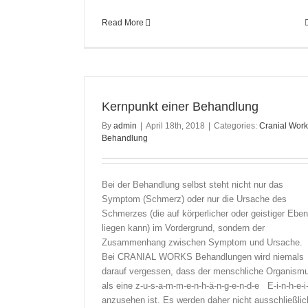
Read More
Kernpunkt einer Behandlung
By
admin
|
April 18th, 2018
|
Categories:
Cranial Wor
Behandlung
Bei der Behandlung selbst steht nicht nur das
Symptom (Schmerz) oder nur die Ursache des
Schmerzes (die auf körperlicher oder geistiger Ebe
liegen kann) im Vordergrund, sondern der
Zusammenhang zwischen Symptom und Ursache.
Bei CRANIAL WORKS Behandlungen wird niemals
darauf vergessen, dass der menschliche Organism
als eine z-u-s-a-m-m-e-n-h-ä-n-g-e-n-d-e E-i-n-h-e-i-
anzusehen ist. Es werden daher nicht ausschließlic