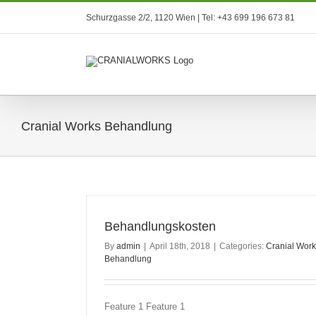
Skip
Schurzgasse 2/2, 1120 Wien | Tel: +43 699 196 673 81
to
content
Cranial Works Behandlung
Behandlungskosten
By
admin
|
April 18th, 2018
|
Categories:
Cranial Wor
Behandlung
Feature 1 Feature 1