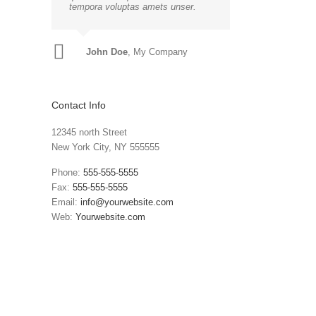
tempora voluptas amets unser.
John Doe
Luke Beck
,
My Company
Theme Fusion
Contact Info
12345 north Street
New York City, NY 555555
Phone:
555-555-5555
Fax:
555-555-5555
Email:
info@yourwebsite.com
Web:
Yourwebsite.com