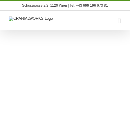
Skip
Schurzgasse 2/2, 1120 Wien | Tel: +43 699 196 673 81
to
content