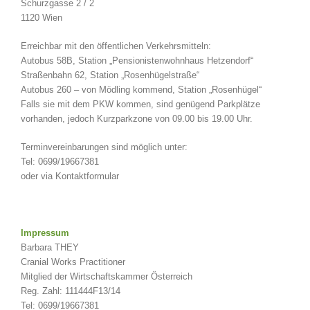
Schurzgasse 2 / 2
1120 Wien
Erreichbar mit den öffentlichen Verkehrsmitteln:
Autobus 58B, Station „Pensionistenwohnhaus Hetzendorf“
Straßenbahn 62, Station „Rosenhügelstraße“
Autobus 260 – von Mödling kommend, Station „Rosenhügel“
Falls sie mit dem PKW kommen, sind genügend Parkplätze
vorhanden, jedoch Kurzparkzone von 09.00 bis 19.00 Uhr.
Terminvereinbarungen sind möglich unter:
Tel: 0699/19667381
oder via Kontaktformular
Impressum
Barbara THEY
Cranial
Works
Practitioner
Mitglied der Wirtschaftskammer Österreich
Reg. Zahl: 111444F13/14
Tel: 0699/19667381