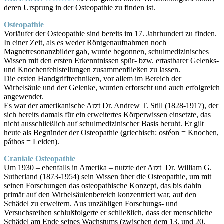
deren Ursprung in der Osteopathie zu finden ist.
Osteopathie
Vorläufer der Osteopathie sind bereits im 17. Jahrhundert zu finden.
In einer Zeit, als es weder Röntgenaufnahmen noch
Magnetresonanzbilder gab, wurde begonnen, schulmedizinisches
Wissen mit den ersten Erkenntnissen spür- bzw. ertastbarer Gelenks-
und Knochenfehlstellungen zusammenfließen zu lassen.
Die ersten Handgrifftechniken, vor allem im Bereich der
Wirbelsäule und der Gelenke, wurden erforscht und auch erfolgreich
angewendet.
Es war der amerikanische Arzt Dr. Andrew T. Still (1828-1917), der
sich bereits damals für ein erweitertes Körperwissen einsetzte, das
nicht ausschließlich auf schulmedizinischer Basis beruht. Er gilt
heute als Begründer der Osteopathie (griechisch: ostéon = Knochen,
páthos = Leiden).
Craniale Osteopathie
Um 1930 – ebenfalls in Amerika – nutzte der Arzt Dr. William G.
Sutherland (1873-1954) sein Wissen über die Osteopathie, um mit
seinen Forschungen das osteopathische Konzept, das bis dahin
primär auf den Wirbelsäulenbereich konzentriert war, auf den
Schädel zu erweitern. Aus unzähligen Forschungs- und
Versuchsreihen schlußfolgerte er schließlich, dass der menschliche
Schädel am Ende seines Wachstums (zwischen dem 13. und 20.