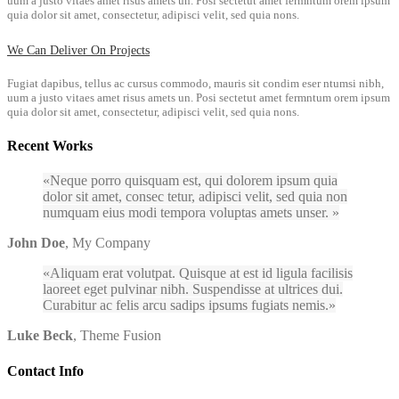
uum a justo vitaes amet risus amets un. Posi sectetut amet fermntum orem ipsum
quia dolor sit amet, consectetur, adipisci velit, sed quia nons.
We Can Deliver On Projects
Fugiat dapibus, tellus ac cursus commodo, mauris sit condim eser ntumsi nibh,
uum a justo vitaes amet risus amets un. Posi sectetut amet fermntum orem ipsum
quia dolor sit amet, consectetur, adipisci velit, sed quia nons.
Recent Works
Neque porro quisquam est, qui dolorem ipsum quia
dolor sit amet, consec tetur, adipisci velit, sed quia non
numquam eius modi tempora voluptas amets unser.
John Doe
,
My Company
Aliquam erat volutpat. Quisque at est id ligula facilisis
laoreet eget pulvinar nibh. Suspendisse at ultrices dui.
Curabitur ac felis arcu sadips ipsums fugiats nemis.
Luke Beck
,
Theme Fusion
Contact Info