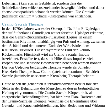
Lebensjahr) kein starres Gebilde ist, sondern dass die
Schädelknochen zeitlebens zueinander beweglich bleiben und daher
ebenso osteopathisch behandelt werden können. Die Craniale
(lateinisch: cranium = Schädel) Osteopathie war entstanden.
Cranio–Sacrale Therapie
In den 1970er Jahren war es der Osteopath Dr. John E. Upledger,
der auf Sutherlands Grundlagen weiter forschte. Upledger erkannte,
dass die Gehirn-Rückenmarks-Flüssigkeit (Liquor) in einem
bestimmten Rhythmus, unabhängig von Puls und Atmung, zwischen
dem Schädel und dem unteren Ende der Wirbelsäule, dem
Kreuzbein, zirkuliert. Dieser rhythmische Fluß der Gehirn-
Rückenmarks-Flüssigkeit wird als Cranio-Sacraler Impuls
bezeichnet. Er stellte fest, dass mit Hilfe dieses Impulses viele
körperliche und seelische Beschwerden behandelt werden können.
Die von Upledger begründete Therapie wurde als Schädel-
Kreuzbein Therapie bzw. Cranio (lateinisch: cranium = Schädel) –
Sacrale (lateinisch: os sacrum = Kreuzbein) Therapie bekannt.
Heute haben die genannten Alternativmedizinen bereits ihre fixe
Stelle in der Behandlung des Menschen zu dessen bestmöglicher
Heilung eingenommen. Die Cranio-Sacrale Körperarbeit, als
energetische Behandlungsform, hat hier ihren Platz. Basierend auf
der Cranio-Sacralen Therapie, vereint sie die Erkenntnisse über
Gelenks- und Knochenfehlstellungen, über Bedeutung und Wirkung