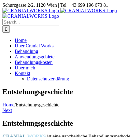
Skip
Schurzgasse 2/2, 1120 Wien | Tel: +43 699 196 673 81
to
content
Search
for:
Home
Über Cranial Works
Behandlung
Anwendungsgebiete
Behandlungskosten
Über mich
Kontakt
Datenschutzerklärung
Entstehungsgeschichte
Home
/
Entstehungsgeschichte
Next
Entstehungsgeschichte
CRANIAL
WORKS
ist eine ganzheitliche Behandlungsmethode,